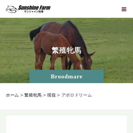
繁
殖
牝
馬
Broodmare
ホーム
>
繁殖牝馬
>
現役
>
アポロドリーム