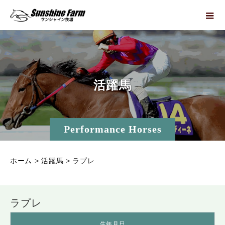
活
躍
馬
Performance Horses
ホーム
>
活躍馬
>
ラプレ
ラプレ
生年月日