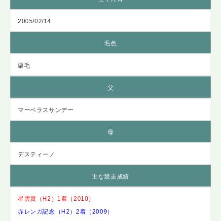
2005/02/14
毛色
栗毛
父
マーベラスサンデー
母
デスティーノ
主な競走成績
星雲賞（H2）1着（2010）
赤レンガ記念（H2）2着（2009）