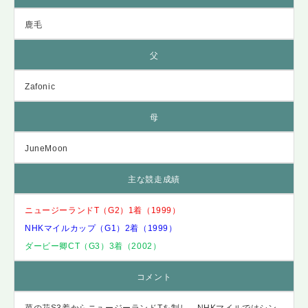
鹿毛
父
Zafonic
母
JuneMoon
主な競走成績
ニュージーランドT（G2）1着（1999）
NHKマイルカップ（G1）2着（1999）
ダービー卿CT（G3）3着（2002）
コメント
菜の花S3着からニュージーランドTを制し、NHKマイルではシン