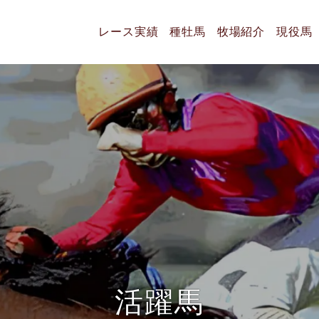
レース実績
種牡馬
牧場紹介
現役馬
活
躍
馬