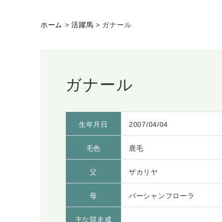
ホーム
>
活躍馬
>
ガナール
ガナール
生年月日
2007/04/04
毛色
鹿毛
父
ザカリヤ
母
パーシャンフローラ
主な競走成