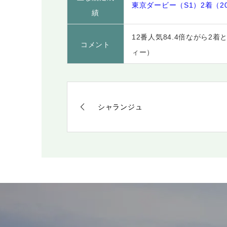
東京ダービー（S1）2着（20
績
12番人気84.4倍ながら
コメント
ィー）
シャランジュ