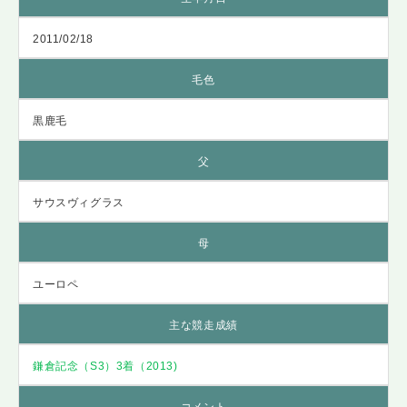
2011/02/18
毛色
黒鹿毛
父
サウスヴィグラス
母
ユーロペ
主な競走成績
鎌倉記念（S3）3着（2013)