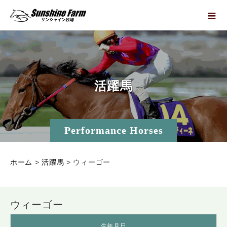
活
躍
馬
Performance Horses
ホーム
>
活躍馬
>
ウィーゴー
ウィーゴー
生年月日